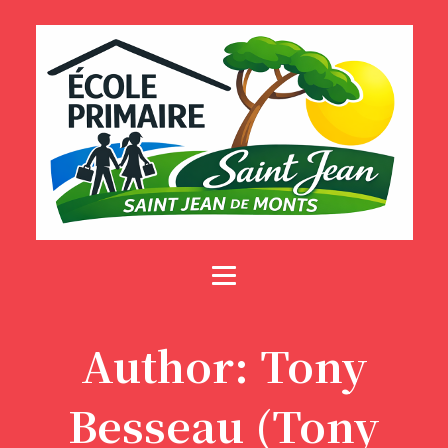
Author:
Tony
Besseau
(Tony