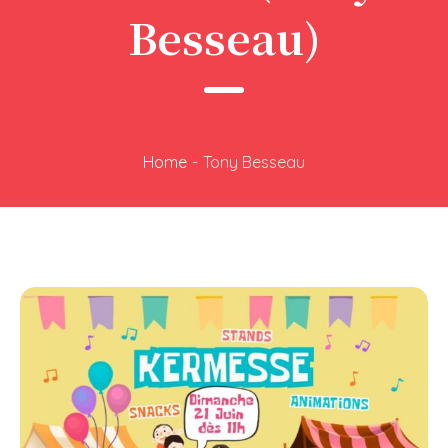
Besseau)
Home
-
Tony Besseau