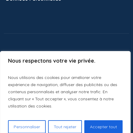
Nous respectons votre vie privée.
Nous utilisons des cookies pour améliorer votre
expérience de navigation, diffuser des publicités ou des
contenus personnalisés et analyser notre trafic. En
cliquant sur « Tout accepter », vous consentez à notre
utilisation des cookies.
Ecole St Jean © 2024 / Tous les droits sont réservés
Personnaliser
Tout rejeter
Accepter tout