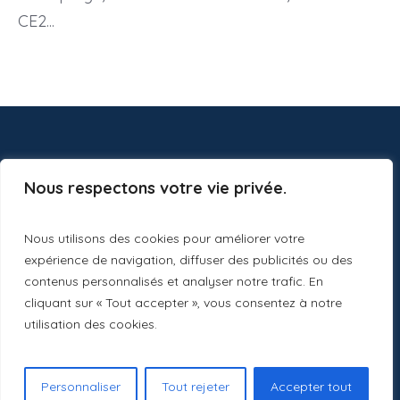
CE2...
Nous respectons votre vie privée.
Nous utilisons des cookies pour améliorer votre
expérience de navigation, diffuser des publicités ou des
contenus personnalisés et analyser notre trafic. En
cliquant sur « Tout accepter », vous consentez à notre
utilisation des cookies.
Ecole St Jean © 2024 / Tous les droits sont réservés
Personnaliser
Tout rejeter
Accepter tout