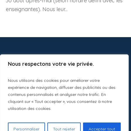
30 août après-midi (selon horaire défini avec les
enseignantes). Nous leur...
Nous respectons votre vie privée.
Nous utilisons des cookies pour améliorer votre
expérience de navigation, diffuser des publicités ou des
contenus personnalisés et analyser notre trafic. En
cliquant sur « Tout accepter », vous consentez à notre
utilisation des cookies.
Ecole St Jean © 2024 / Tous les droits sont réservés
Personnaliser
Tout rejeter
Accepter tout